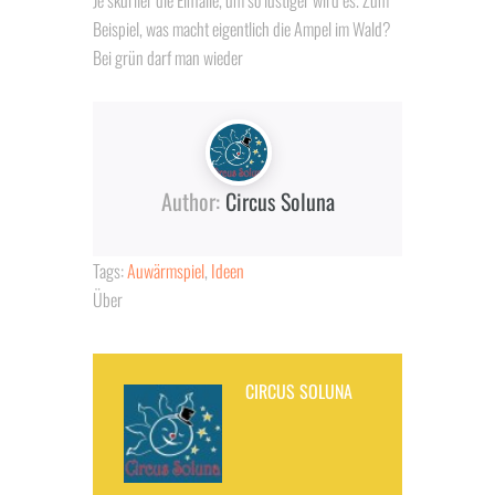
Je skuriler die Einfälle, um so lustiger wird es. Zum
Beispiel, was macht eigentlich die Ampel im Wald?
Bei grün darf man wieder
Author:
Circus Soluna
Tags:
Auwärmspiel
,
Ideen
Über
CIRCUS SOLUNA