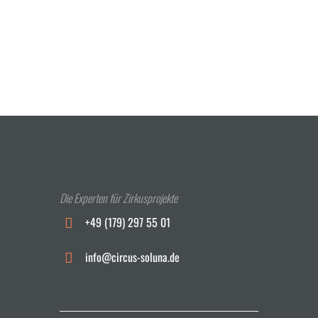
Das Circus Soluna
Fotoalbum
Die Experten für Zirkusprojekte
+49 (179) 297 55 01
info@circus-soluna.de