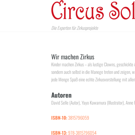
Die Experten für Zirkusprojekte
Wir machen Zirkus
Kinder machen Zirkus – als lustige Clowns, geschickte
sondern auch selbst in die Manege treten und zeigen, wa
jede Menge Spaß eine echte Zirkusvorstellung mit allem
Autoren
David Selle
(Autor),‎
Yayo Kawamura
(Illustrator),‎
Anne
ISBN-10:
3815796059
ISBN-13:
978-3815796054