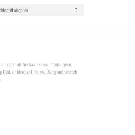
t nur gern als Zuschauer Zirkusluft schnuppern,
 Geld, ein bisschen Hilfe, viel Übung und natürlich
u.