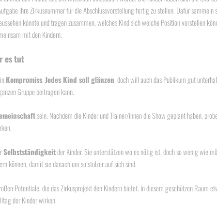
Aufgabe ihre Zirkusnummer für die Abschlussvorstellung fertig zu stellen. Dafür sammeln 
aussehen könnte und tragen zusammen, welches Kind sich welche Position vorstellen könnt
emeinsam mit den Kindern.
r es tut
ein
Kompromiss
.
Jedes Kind soll glänzen
, doch will auch das Publikum gut unterh
 ganzen Gruppe beitragen kann.
emeinschaft
sein. Nachdem die Kinder und Trainer/innen die Show geplant haben, probe
rken.
er
Selbstständigkeit
der Kinder. Sie unterstützen wo es nötig ist, doch so wenig wie 
ern können, damit sie danach um so stolzer auf sich sind.
großen Potentiale, die das Zirkusprojekt den Kindern bietet. In diesem geschützen Raum e
lltag der Kinder wirken.