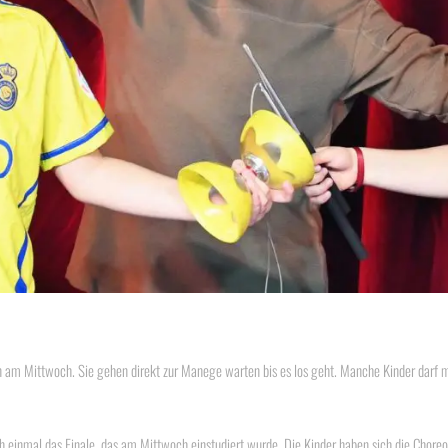
 am Mittwoch. Sie gehen direkt zur Manege warten bis es los geht. Manche Kinder darf 
einmal das Finale, das am Mittwoch einstudiert wurde. Die Kinder haben sich die Choreo