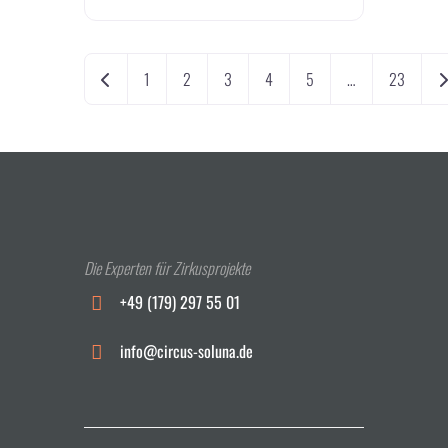
Beitragsnavigation
Neuere Beiträge
Äl
1
2
3
4
5
…
23
Die Experten für Zirkusprojekte
+49 (179) 297 55 01
info@circus-soluna.de