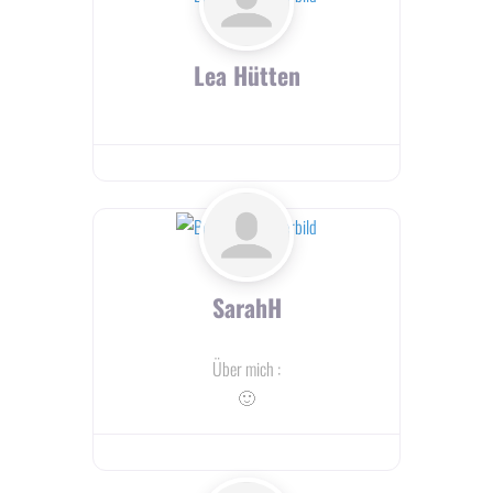
Lea Hütten
SarahH
Über mich
:
🙂