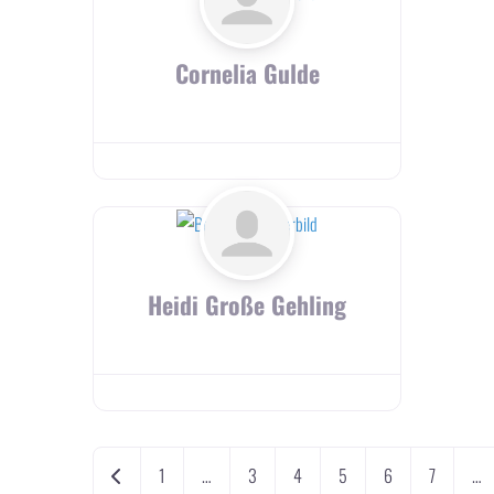
Cornelia Gulde
Heidi Große Gehling
Beitragsnavigation
Neuere Beiträge
1
…
3
4
5
6
7
…