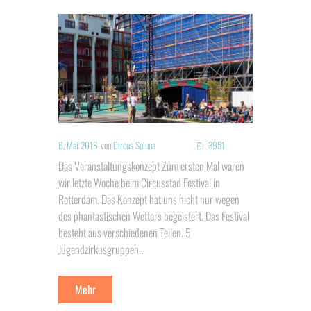
6. Mai 2018
von
Circus Soluna
3951
Das Veranstaltungskonzept Zum ersten Mal waren
wir letzte Woche beim Circusstad Festival in
Rotterdam. Das Konzept hat uns nicht nur wegen
des phantastischen Wetters begeistert. Das Festival
besteht aus verschiedenen Teilen. 5
Jugendzirkusgruppen...
Mehr