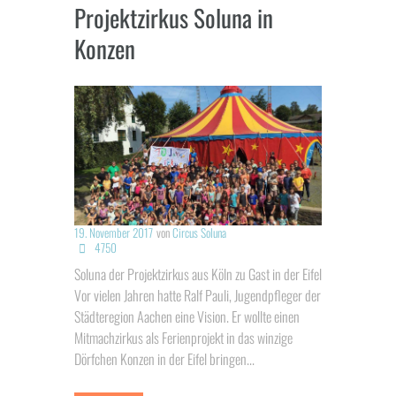
Projektzirkus Soluna in
Konzen
19. November 2017
von
Circus Soluna
4750
Soluna der Projektzirkus aus Köln zu Gast in der Eifel
Vor vielen Jahren hatte Ralf Pauli, Jugendpfleger der
Städteregion Aachen eine Vision. Er wollte einen
Mitmachzirkus als Ferienprojekt in das winzige
Dörfchen Konzen in der Eifel bringen...