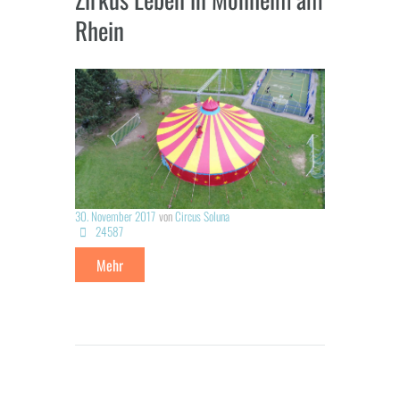
Rhein
30. November 2017
von
Circus Soluna
24587
Mehr