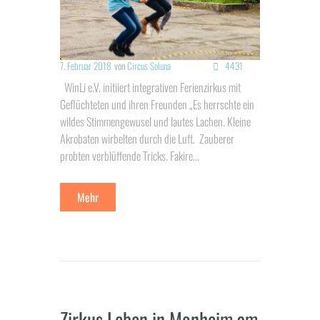
7. Februar 2018
von
Circus Soluna
4431
WinLi e.V. initiiert integrativen Ferienzirkus mit
Geflüchteten und ihren Freunden „Es herrschte ein
wildes Stimmengewusel und lautes Lachen. Kleine
Akrobaten wirbelten durch die Luft. Zauberer
probten verblüffende Tricks. Fakire...
Mehr
Zirkus Leben in Monheim am