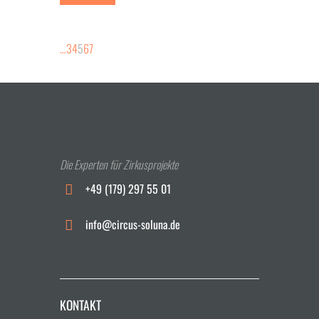
…
3
4
5
6
7
Die Experten für Zirkusprojekte
+49 (179) 297 55 01
info@circus-soluna.de
KONTAKT